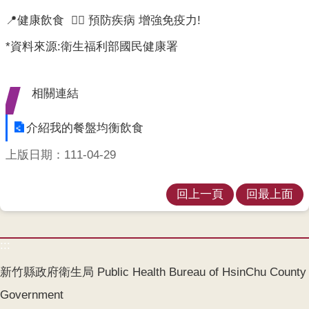
業
人
📍健康飲食 👉🏻 預防疾病 增強免疫力!
員
*資料來源:衛生福利部國民健康署
區
主
相關連結
題
專
介紹我的餐盤均衡飲食
區
上版日期：111-04-29
便
民
服
回上一頁
回最上面
務
政
:::
府
資
新竹縣政府衛生局 Public Health Bureau of HsinChu County
訊
Government
公