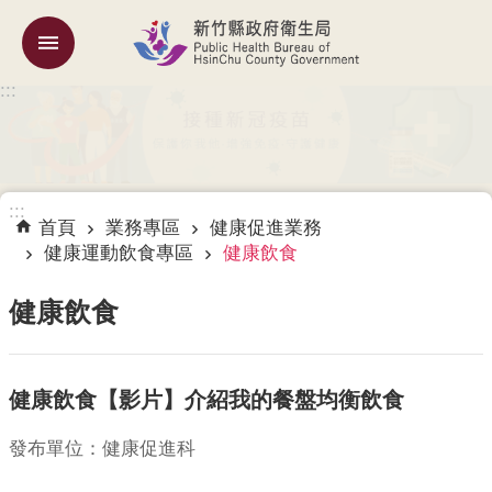
跳到主要內容區塊
:::
機
關
簡
介
:::
訊
首頁
業務專區
健康促進業務
息
健康運動飲食專區
健康飲食
公
告
健康飲食
業
務
健康飲食【影片】介紹我的餐盤均衡飲食
專
區
發布單位：健康促進科
專