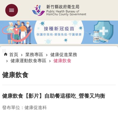
跳到主要內容區塊
:::
機
關
簡
介
:::
訊
首頁
業務專區
健康促進業務
息
健康運動飲食專區
健康飲食
公
告
健康飲食
業
務
健康飲食【影片】自助餐這樣吃_營養又均衡
專
區
發布單位：健康促進科
專