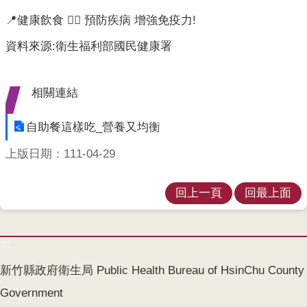
業
人
📍健康飲食 👉🏻 預防疾病 增強免疫力!
員
資料來源:衛生福利部國民健康署
區
主
相關連結
題
專
自助餐這樣吃_營養又均衡
區
上版日期：111-04-29
便
民
服
回上一頁
回最上面
務
政
:::
府
資
新竹縣政府衛生局 Public Health Bureau of HsinChu County
訊
Government
公