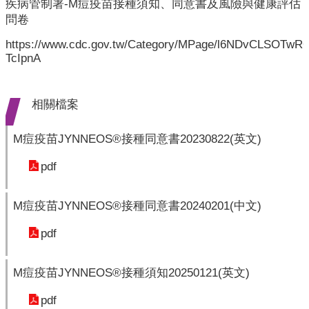
業
疾病管制署-M痘疫苗接種須知、同意書及風險與健康評估
人
問卷
員
https://www.cdc.gov.tw/Category/MPage/l6NDvCLSOTwR
區
TcIpnA
主
題
相關檔案
專
區
M痘疫苗JYNNEOS®接種同意書20230822(英文)
便
pdf
民
服
M痘疫苗JYNNEOS®接種同意書20240201(中文)
務
pdf
政
府
資
M痘疫苗JYNNEOS®接種須知20250121(英文)
訊
公
pdf