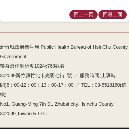
齒
塗
回上一頁
回最上面
氟
M
:::
痘
新竹縣政府衛生局 Public Health Bureau of HsinChu County
醫
Government
療
器
螢幕最佳解析度1024x768觀看
材
302099新竹縣竹北市光明七街1號 ／ 服務時間(上班時
間)8：00-12：00；13：00-17：00 ／ TEL：03-5518160(總
回
首
機)
頁
No1. Guang-Ming 7th St, Zhubei city,Hsinchu County
網
302099,Taiwan R.O.C
站
導