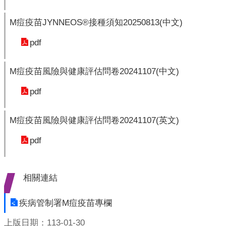
開
M痘疫苗JYNNEOS®接種須知20250813(中文)
各
衛
pdf
生
所
M痘疫苗風險與健康評估問卷20241107(中文)
測
pdf
驗
M痘疫苗風險與健康評估問卷20241107(英文)
結
核
pdf
菌
素
測
相關連結
驗
兒
疾病管制署M痘疫苗專欄
童
上版日期：113-01-30
牙