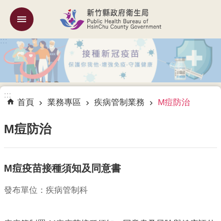
跳到主要內容區塊
:::
機
關
簡
介
:::
訊
首頁
業務專區
疾病管制業務
M痘防治
息
公
M痘防治
告
業
M痘疫苗接種須知及同意書
務
專
區
發布單位：疾病管制科
專