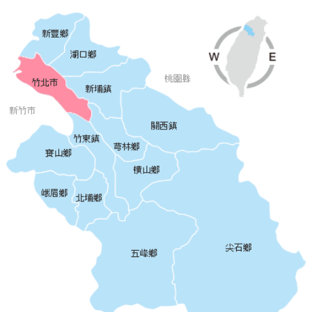
業
人
員
區
主
題
專
區
便
民
服
務
政
府
資
訊
公