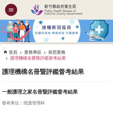
跳到主要內容區塊
:::
機
關
簡
介
:::
訊
首頁
業務專區
長照業務
息
護理機構名冊暨評鑑督考結果
公
告
護理機構名冊暨評鑑督考結果
業
務
一般護理之家名冊暨評鑑督考結果
專
區
發布單位：照護管理科
專