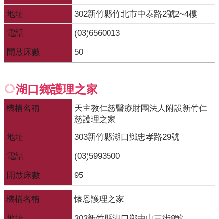
覽
地址
302新竹縣竹北市中泰路2號2~4樓
English
電話
(03)6560013
智
開放床數
50
慧
財
產
湖口鄉護理之家
權
宣
機構名稱
天主教仁慈醫療財團法人附設新竹仁
告
慈護理之家
地址
303新竹縣湖口鄉忠孝路29號
隱
私
電話
(03)5993500
權
及
開放床數
95
安
全
機構名稱
懷恩護理之家
政
策
地址
303新竹縣湖口鄉中山三街8號