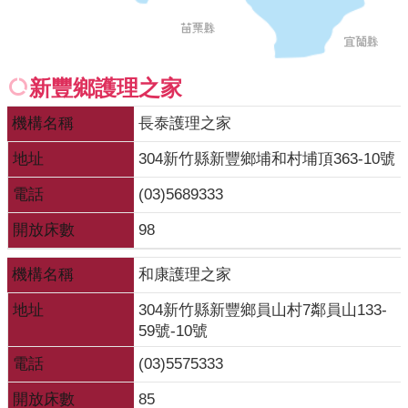
開
各
衛
新豐鄉護理之家
生
所
機構名稱
長泰護理之家
測
地址
304新竹縣新豐鄉埔和村埔頂363-10號
驗
電話
(03)5689333
結
開放床數
98
核
菌
機構名稱
和康護理之家
素
測
地址
304新竹縣新豐鄉員山村7鄰員山133-
驗
59號-10號
電話
(03)5575333
兒
童
開放床數
85
牙