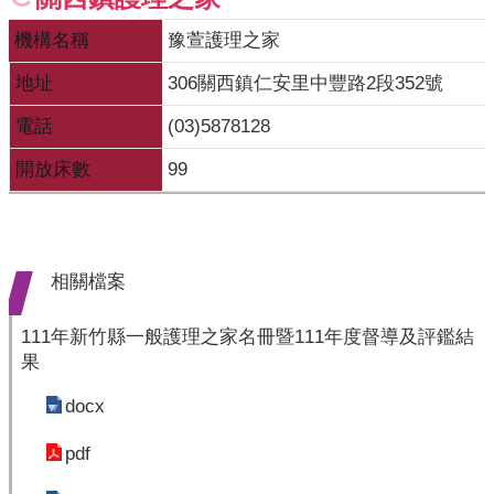
機構名稱
豫萱護理之家
地址
306關西鎮仁安里中豐路2段352號
電話
(03)5878128
開放床數
99
相關檔案
111年新竹縣一般護理之家名冊暨111年度督導及評鑑結
果
docx
pdf