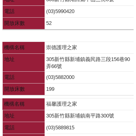
電話
(03)5990420
網
站
開放床數
52
資
料
開
放
機構名稱
崇德護理之家
宣
地址
305新竹縣新埔鎮義民路三段156巷90
告
弄66號
電話
(03)5882000
開放床數
199
機構名稱
福馨護理之家
地址
305新竹縣新埔鎮南平路300號
電話
(03)5889815