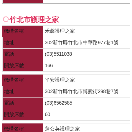
齒
塗
竹北市護理之家
氟
機構名稱
禾馨護理之家
M
痘
地址
302新竹縣竹北市中華路977巷1號
醫
電話
(03)5511038
療
開放床數
166
器
材
機構名稱
平安護理之家
回
地址
302新竹縣竹北市博愛街298巷7號
首
頁
電話
(03)6562585
網
開放床數
60
站
導
機構名稱
蒲公英護理之家