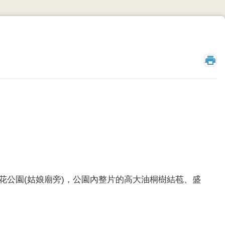
_
花公園(姑娘廟旁)，公園內整片的高大油桐樹結苞、盛