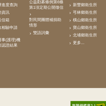
公益勸募條例第6條
辦進度查詢
新豐鄉衛生所
第1項定期公開徵信
助資訊
芎林鄉衛生所
對民間團體補捐助
長信箱
橫山鄉衛生所
情形
政相驗申請
寶山鄉衛生所
雙語詞彙
北埔鄉衛生所
事(護理)機
更多...
考認證結果