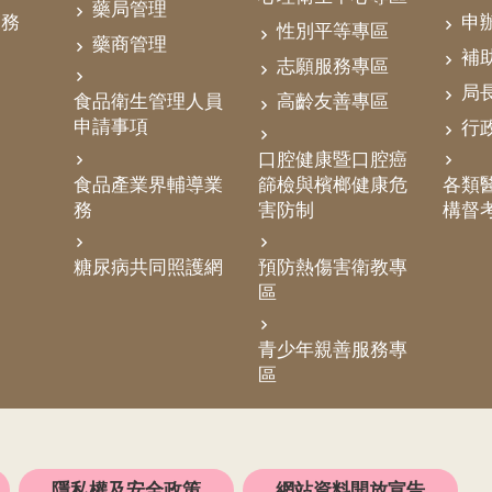
藥局管理
業務
申
性別平等專區
藥商管理
補
志願服務專區
局
食品衛生管理人員
高齡友善專區
申請事項
行
口腔健康暨口腔癌
食品產業界輔導業
篩檢與檳榔健康危
各類醫
務
害防制
構督
糖尿病共同照護網
預防熱傷害衛教專
區
青少年親善服務專
區
隱私權及安全政策
網站資料開放宣告