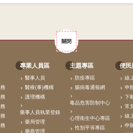
關閉
專業人員區
主題專區
便民
醫事人員
防疫專區
線
業務
醫療(事)機構
腸病毒通報網
申
業務
護理機構
下
毒品危害防制中心
業務
常
藥事人員執業登錄
業務
線
心理衛生中心專區
藥局管理
業務
申
性別平等專區
藥商管理