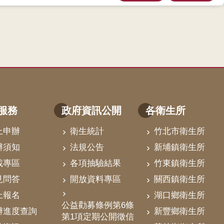
服務
政府資訊公開
各衛生所
上申辦
衛生統計
竹北市衛生所
辦須知
法規公告
新埔鎮衛生所
載專區
各項抽驗結果
竹東鎮衛生所
見問答
開放資料專區
關西鎮衛生所
上報名
湖口鄉衛生所
公益勸募條例第6條
辦進度查詢
新豐鄉衛生所
第1項定期公開徵信