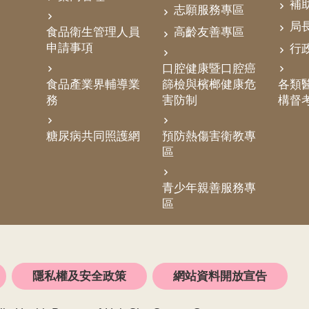
補
志願服務專區
局
食品衛生管理人員
高齡友善專區
申請事項
行
口腔健康暨口腔癌
食品產業界輔導業
篩檢與檳榔健康危
各類醫
務
害防制
構督
糖尿病共同照護網
預防熱傷害衛教專
區
青少年親善服務專
區
隱私權及安全政策
網站資料開放宣告