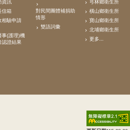
助資訊
芎林鄉衛生所
對民間團體補捐助
長信箱
橫山鄉衛生所
情形
政相驗申請
寶山鄉衛生所
雙語詞彙
北埔鄉衛生所
事(護理)機
更多...
考認證結果