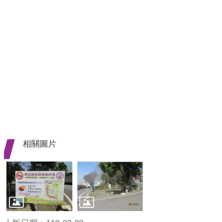
齒
塗
氟
M
痘
醫
療
器
材
相關圖片
回
首
頁
網
站
導