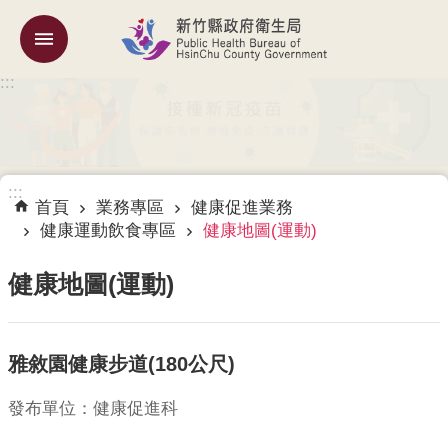
跳到主要內容區塊
:::
機
關
簡
介
:::
訊
首頁
業務專區
健康促進業務
息
健康運動飲食專區
健康地圖(運動)
公
告
健康地圖(運動)
業
務
雅敘園健康步道(180公尺)
專
區
發布單位：健康促進科
專