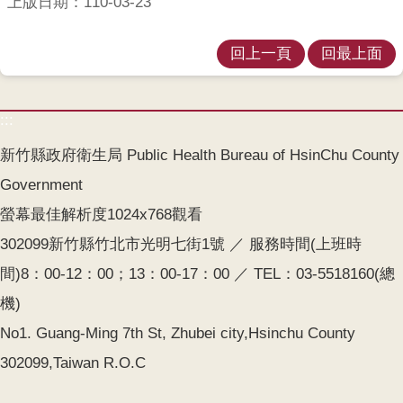
上版日期：110-03-23
覽
English
回上一頁
回最上面
智
慧
:::
財
產
新竹縣政府衛生局 Public Health Bureau of HsinChu County
權
Government
宣
螢幕最佳解析度1024x768觀看
告
302099新竹縣竹北市光明七街1號 ／ 服務時間(上班時
隱
間)8：00-12：00；13：00-17：00 ／ TEL：03-5518160(總
私
權
機)
及
No1. Guang-Ming 7th St, Zhubei city,Hsinchu County
安
全
302099,Taiwan R.O.C
政
策