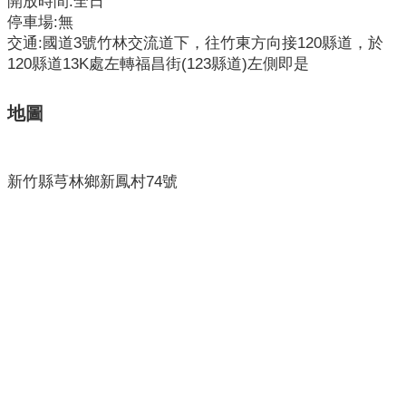
開放時間:全日
開
停車場:無
交通:國道3號竹林交流道下，往竹東方向接120縣道，於
各
120縣道13K處左轉福昌街(123縣道)左側即是
衛
生
所
地圖
測
驗
新竹縣芎林鄉新鳳村74號
結
核
菌
素
測
驗
兒
童
牙