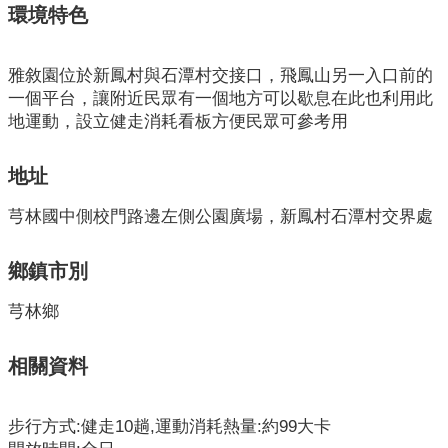
業
環境特色
人
員
區
雅敘園位於新鳳村與石潭村交接口，飛鳳山另一入口前的
一個平台，讓附近民眾有一個地方可以歇息在此也利用此
主
地運動，設立健走消耗看板方便民眾可參考用
題
專
地址
區
芎林國中側校門路邊左側公園廣場，新鳳村石潭村交界處
便
民
鄉鎮市別
服
務
芎林鄉
政
相關資料
府
資
訊
步行方式:健走10趟,運動消耗熱量:約99大卡
公