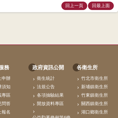
回上一頁
回最上面
服務
政府資訊公開
各衛生所
上申辦
衛生統計
竹北市衛生所
辦須知
法規公告
新埔鎮衛生所
載專區
各項抽驗結果
竹東鎮衛生所
見問答
開放資料專區
關西鎮衛生所
上報名
湖口鄉衛生所
公益勸募條例第6條