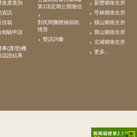
辦進度查詢
新豐鄉衛生所
第1項定期公開徵信
助資訊
芎林鄉衛生所
對民間團體補捐助
長信箱
橫山鄉衛生所
情形
政相驗申請
寶山鄉衛生所
雙語詞彙
北埔鄉衛生所
事(護理)機
更多...
考認證結果