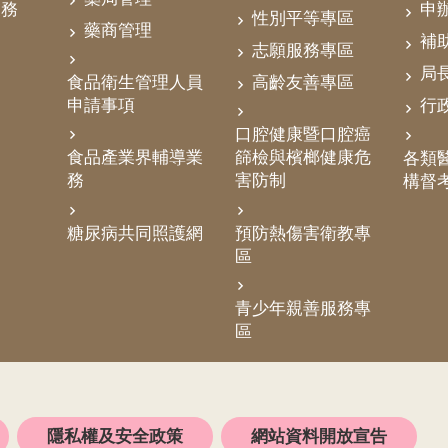
業務
申
性別平等專區
藥商管理
補
志願服務專區
局
食品衛生管理人員
高齡友善專區
申請事項
行
口腔健康暨口腔癌
食品產業界輔導業
篩檢與檳榔健康危
各類醫
務
害防制
構督
糖尿病共同照護網
預防熱傷害衛教專
區
青少年親善服務專
區
隱私權及安全政策
網站資料開放宣告