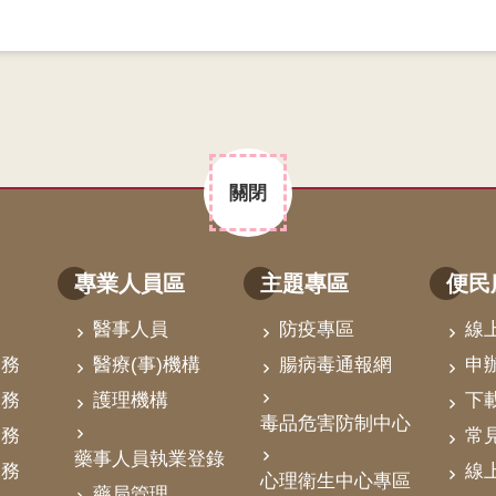
關閉
專業人員區
主題專區
便民
醫事人員
防疫專區
線
業務
醫療(事)機構
腸病毒通報網
申
業務
護理機構
下
毒品危害防制中心
業務
常
藥事人員執業登錄
業務
線
心理衛生中心專區
藥局管理