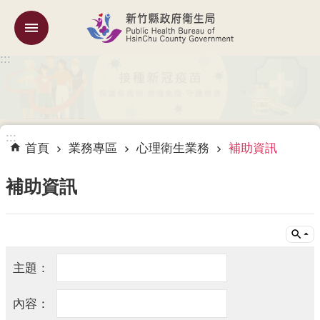
跳到主要內容區塊
:::
機
關
簡
介
:::
訊
首頁
業務專區
心理衛生業務
補助資訊
息
公
補助資訊
告
業
務
專
區
專