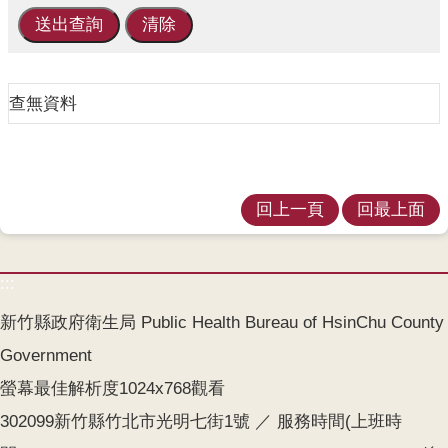
業
人
員
區
查無資料
主
題
專
區
回上一頁
回最上面
便
民
服
:::
務
新竹縣政府衛生局 Public Health Bureau of HsinChu County
政
Government
府
螢幕最佳解析度1024x768觀看
資
訊
302099新竹縣竹北市光明七街1號 ／ 服務時間(上班時
公