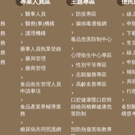
專業人員區
主題專區
便民
醫事人員
防疫專區
線
業務
醫療(事)機構
腸病毒通報網
申
業務
護理機構
下
毒品危害防制中心
業務
常
藥事人員執業登錄
業務
線
心理衛生中心專區
藥局管理
業務
申
性別平等專區
藥商管理
補
志願服務專區
局
食品衛生管理人員
高齡友善專區
申請事項
行
口腔健康暨口腔癌
食品產業界輔導業
篩檢與檳榔健康危
各類醫
務
害防制
構督
糖尿病共同照護網
預防熱傷害衛教專