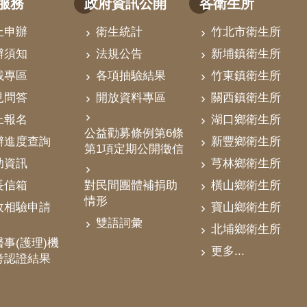
服務
政府資訊公開
各衛生所
上申辦
衛生統計
竹北市衛生所
辦須知
法規公告
新埔鎮衛生所
載專區
各項抽驗結果
竹東鎮衛生所
見問答
開放資料專區
關西鎮衛生所
上報名
湖口鄉衛生所
公益勸募條例第6條
辦進度查詢
新豐鄉衛生所
第1項定期公開徵信
助資訊
芎林鄉衛生所
對民間團體補捐助
長信箱
橫山鄉衛生所
情形
政相驗申請
寶山鄉衛生所
雙語詞彙
北埔鄉衛生所
事(護理)機
更多...
考認證結果