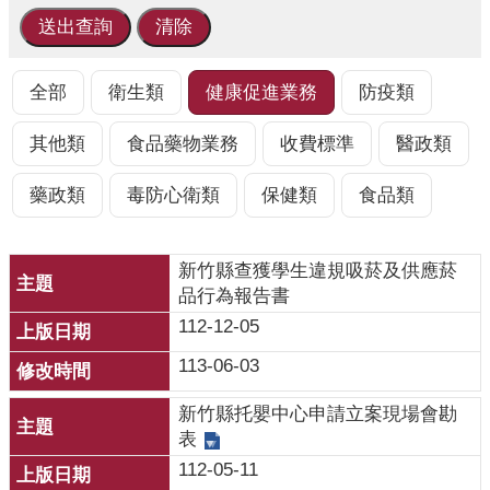
業
人
員
區
全部
衛生類
健康促進業務
防疫類
主
其他類
食品藥物業務
收費標準
醫政類
題
專
藥政類
毒防心衛類
保健類
食品類
區
便
新竹縣查獲學生違規吸菸及供應菸
民
品行為報告書
服
112-12-05
務
113-06-03
政
府
新竹縣托嬰中心申請立案現場會勘
資
表
訊
112-05-11
公