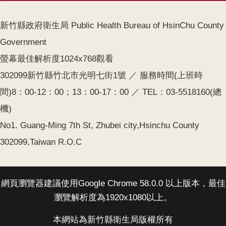
:::
齒
塗
新竹縣政府衛生局 Public Health Bureau of HsinChu County
氟
Government
M
螢幕最佳解析度1024x768觀看
痘
302099新竹縣竹北市光明七街1號 ／ 服務時間(上班時
醫
間)8：00-12：00；13：00-17：00 ／ TEL：03-5518160(總
療
機)
器
材
No1. Guang-Ming 7th St, Zhubei city,Hsinchu County
302099,Taiwan R.O.C
回
首
頁
網頁瀏覽器建議使用Google Chrome 58.0.0 以上版本，最佳
網
瀏覽解析度為1920x1080以上。
站
導
本網站為新竹縣衛生局版權所有