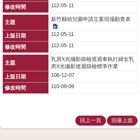
開
112-05-11
各
新竹縣幼兒園申請立案現場勘查表
衛
生
112-05-11
所
112-05-11
測
乳房X光攝影篩檢巡迴車執行婦女乳
驗
房X光攝影巡迴篩檢標準作業
106-12-07
結
核
110-09-09
菌
素
測
驗
回上一頁
回最上面
兒
童
牙