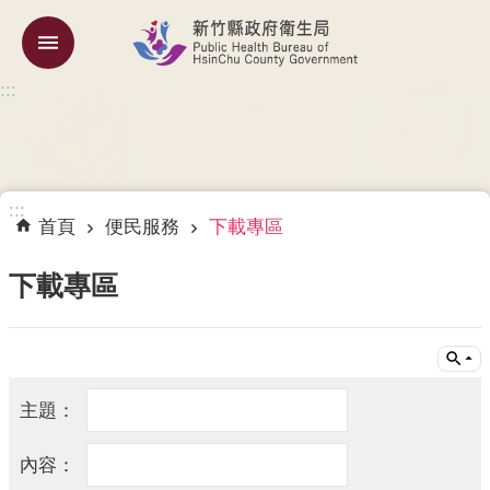
跳到主要內容區塊
:::
機
關
簡
介
:::
訊
首頁
便民服務
下載專區
息
公
下載專區
告
業
務
專
區
專