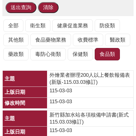
業
人
員
區
全部
衛生類
健康促進業務
防疫類
主
其他類
食品藥物業務
收費標準
醫政類
題
專
藥政類
毒防心衛類
保健類
食品類
區
便
外燴業者辦理200人以上餐飲報備表
民
(新版-115.03.03修訂)
服
115-03-03
務
115-03-03
政
府
新竹縣加水站各項核備申請書(新式
資
115.03.03修訂)
訊
115-03-03
公