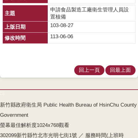
覽
申請食品製造工廠衛生管理人員設
English
置核備
103-08-27
智
113-06-06
慧
財
產
權
宣
回上一頁
回最上面
告
隱
:::
私
權
新竹縣政府衛生局 Public Health Bureau of HsinChu County
及
Government
安
全
螢幕最佳解析度1024x768觀看
政
302099新竹縣竹北市光明七街1號 ／ 服務時間(上班時
策