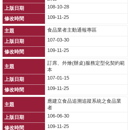
齒
108-10-28
塗
109-11-25
氟
食品業者主動通報專區
M
痘
107-03-30
109-11-25
醫
療
訂席、外燴(辦桌)服務定型化契約範
器
本
材
107-01-15
回
109-11-25
首
頁
應建立食品追溯追蹤系統之食品業
者
網
106-06-30
站
導
109-11-25