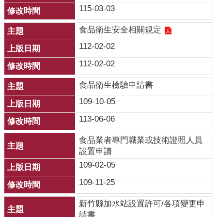
開
115-03-03
各
食品衛生安全相關規定
衛
112-02-02
生
所
112-02-02
測
食品衛生檢驗申請書
驗
109-10-05
結
113-06-06
核
菌
食品業者專門職業或技術證照人員
素
設置申請
測
109-02-05
驗
109-11-25
兒
新竹縣加水站設置許可/各項變更申
童
請書
牙