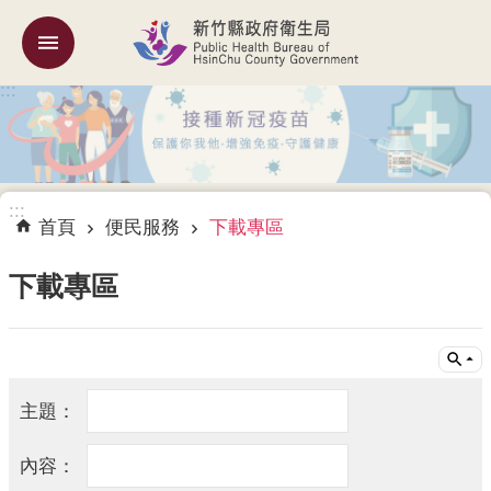
跳到主要內容區塊
:::
機
關
簡
介
:::
訊
首頁
便民服務
下載專區
息
公
下載專區
告
業
務
專
區
專