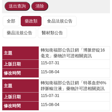
業
人
員
區
全部
藥政類
食品法規公告
主
藥品法規公告
醫材類公告
題
專
區
轉知衛福部公告註銷「博脈舒錠16
毫克」藥物許可證相關資訊
便
115-07-31
民
服
115-08-04
務
轉知衛福部公告註銷「特慕血舒6%
政
靜脈輸注液」藥物許可證相關資訊
府
115-07-31
資
訊
115-08-04
公