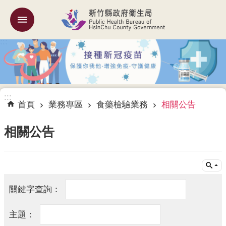
跳到主要內容區塊
:::
機
關
簡
介
:::
訊
首頁
業務專區
食藥檢驗業務
相關公告
息
公
相關公告
告
業
務
專
區
專