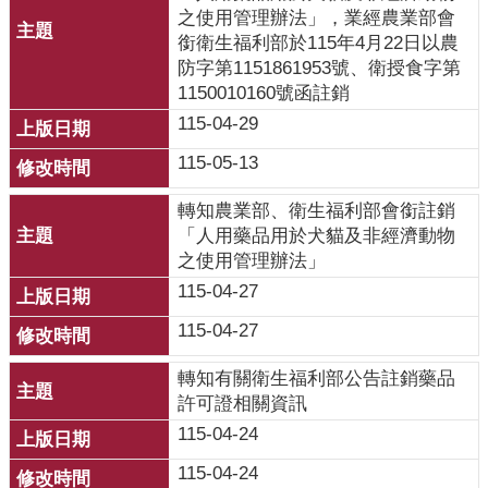
覽
之使用管理辦法」，業經農業部會
銜衛生福利部於115年4月22日以農
English
防字第1151861953號、衛授食字第
1150010160號函註銷
智
115-04-29
慧
財
115-05-13
產
權
轉知農業部、衛生福利部會銜註銷
宣
「人用藥品用於犬貓及非經濟動物
告
之使用管理辦法」
115-04-27
隱
115-04-27
私
權
轉知有關衛生福利部公告註銷藥品
及
許可證相關資訊
安
全
115-04-24
政
115-04-24
策