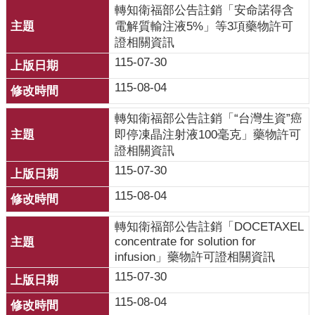
開
轉知衛福部公告註銷「安命諾得含
電解質輸注液5%」等3項藥物許可
各
證相關資訊
衛
115-07-30
生
所
115-08-04
測
轉知衛福部公告註銷「“台灣生資”癌
驗
即停凍晶注射液100毫克」藥物許可
證相關資訊
結
115-07-30
核
115-08-04
菌
素
轉知衛福部公告註銷「DOCETAXEL
測
concentrate for solution for
驗
infusion」藥物許可證相關資訊
115-07-30
兒
童
115-08-04
牙