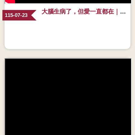
大腦生病了，但愛一直都在｜《失智症照護》溫馨宣導影片 🤍 善用1966，照護路上不孤單
115-07-23