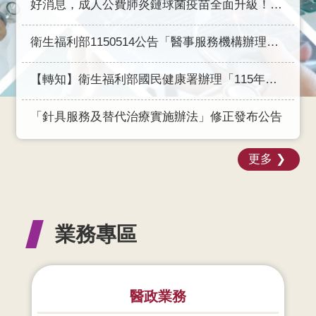
好消息，成人公費肺炎鏈球菌疫苗全面升級！自2026年8月10日起全面升級為20價或21價新型疫苗接種「1劑搞定」!
網
衛生福利部1150514公告「醫事服務機構辦理口腔預防保健服務注意事項」(115年9月1日生效)
站
資
料
【轉知】衛生福利部國民健康署辦理「115年全國社區營養成果展示活動」，歡迎踴躍參加！
開
放
「針具服務及替代治療實施辦法」修正發布公告
宣
告
更多
業務專區
醫政業務