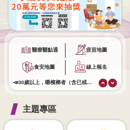
業
人
員
區
主
題
專
醫療醫點通
疫苗地圖
區
食安地圖
線上報名
便
民
服
📣30歲以上，嚼檳榔者（含已戒檳榔者）或抽菸者，每2年可做一次免費口腔黏膜篩檢！
務
腰圍八九十 血壓722 預防代謝症候群。
查詢流感疫苗自費接種醫療院所
政
完整接種2劑M痘疫苗，可有效預防M痘。
府
主題專區
失智症不是正常老化，早期發現很重要，出現記憶退化、迷路、重複問話，請多關心，撥打📞 長照1966 專線，讓我們一起守護失智長輩。
資
訊
公