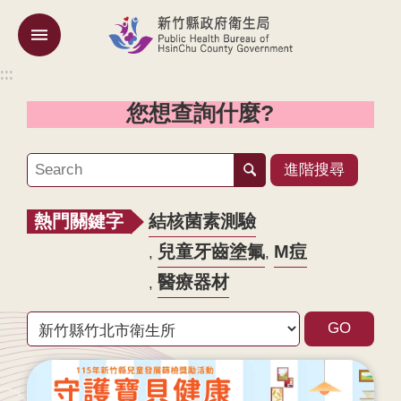
跳到主要內容區塊
:::
:::
機
關
您想查詢什麼?
簡
介
進階搜尋
訊
息
熱門關鍵字
結核菌素測驗
公
告
兒童牙齒塗氟
M痘
醫療器材
業
務
專
區
專