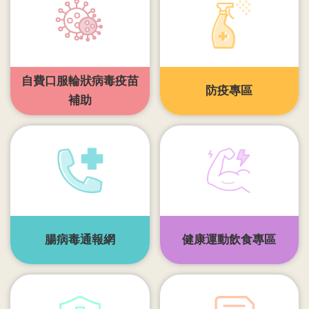
開
各
衛
生
自費口服輪狀病毒疫苗
所
防疫專區
補助
測
驗
結
核
菌
素
測
腸病毒通報網
健康運動飲食專區
驗
兒
童
牙