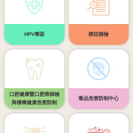
齒
塗
氟
M
HPV專區
癌症篩檢
痘
醫
療
器
材
回
口腔健康暨口腔癌篩檢
首
毒品危害防制中心
頁
與檳榔健康危害防制
網
站
導