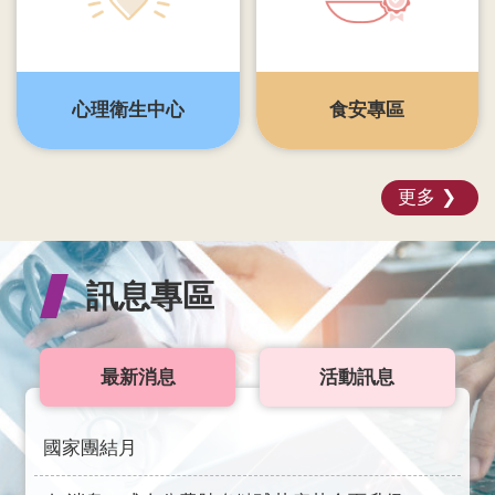
覽
English
心理衛生中心
食安專區
智
慧
財
產
更多
權
宣
告
訊息專區
隱
私
權
最新消息
活動訊息
及
安
全
國家團結月
政
策