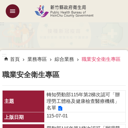
跳到主要內容區塊
:::
機
關
簡
介
:::
訊
首頁
業務專區
綜合業務
職業安全衛生專區
息
公
職業安全衛生專區
告
業
轉知勞動部115年第2梯次認可「辦
務
理勞工體格及健康檢查醫療機構」
專
名單
區
115-07-01
專