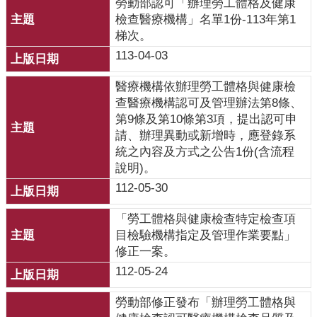
勞動部認可「辦理勞工體格及健康
覽
檢查醫療機構」名單1份-113年第1
English
梯次。
113-04-03
智
醫療機構依辦理勞工體格與健康檢
慧
查醫療機構認可及管理辦法第8條、
財
第9條及第10條第3項，提出認可申
產
請、辦理異動或新增時，應登錄系
權
統之內容及方式之公告1份(含流程
宣
說明)。
告
112-05-30
隱
私
「勞工體格與健康檢查特定檢查項
權
目檢驗機構指定及管理作業要點」
及
修正一案。
安
112-05-24
全
政
勞動部修正發布「辦理勞工體格與
策