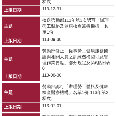
梯次
齒
113-12-31
塗
氟
檢送勞動部113年第3次認可「辦理
勞工體格及健康檢查醫療機構」名
M
單1份
痘
113-09-30
醫
勞動部修正「從事勞工健康服務醫
療
護與相關人員之訓練機構認可及管
器
理作業要點」部分規定及第6點附表
材
8
113-08-30
回
首
勞動部認可「辦理勞工體格及健康
頁
檢查醫療機構」名單1份-113年第2
梯次。
網
113-07-01
站
導