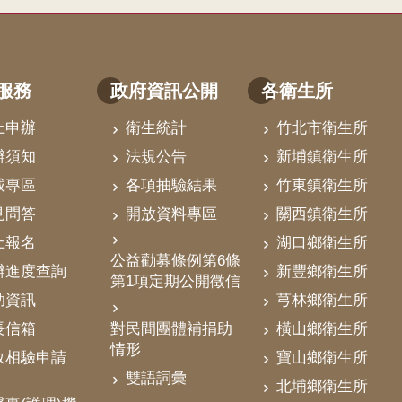
服務
政府資訊公開
各衛生所
上申辦
衛生統計
竹北市衛生所
辦須知
法規公告
新埔鎮衛生所
載專區
各項抽驗結果
竹東鎮衛生所
見問答
開放資料專區
關西鎮衛生所
上報名
湖口鄉衛生所
公益勸募條例第6條
辦進度查詢
新豐鄉衛生所
第1項定期公開徵信
助資訊
芎林鄉衛生所
對民間團體補捐助
長信箱
橫山鄉衛生所
情形
政相驗申請
寶山鄉衛生所
雙語詞彙
北埔鄉衛生所