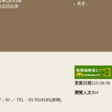
事(護理)機
更多...
考認證結果
更新日期
115-08-06
瀏覽人次
954
0 ／ TEL：03-5518160(總機)