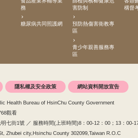
食品產業界輔導業
篩檢與檳榔健康危
各類醫
務
害防制
構督
糖尿病共同照護網
預防熱傷害衛教專
區
青少年親善服務專
區
隱私權及安全政策
網站資料開放宣告
alth Bureau of HsinChu County Government
768觀看
七街1號 ／ 服務時間(上班時間)8：00-12：00；13：00-17：0
t, Zhubei city,Hsinchu County 302099,Taiwan R.O.C