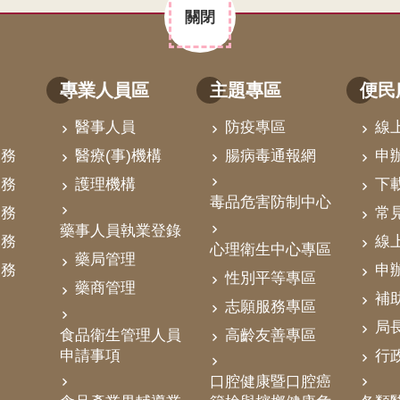
關閉
專業人員區
主題專區
便民
醫事人員
防疫專區
線
業務
醫療(事)機構
腸病毒通報網
申
業務
護理機構
下
毒品危害防制中心
業務
常
藥事人員執業登錄
業務
線
心理衛生中心專區
藥局管理
業務
申
性別平等專區
藥商管理
補
志願服務專區
局
食品衛生管理人員
高齡友善專區
申請事項
行
口腔健康暨口腔癌