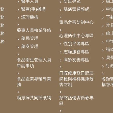
醫事人員
防疫專區
線
業務
醫療(事)機構
腸病毒通報網
申
業務
護理機構
下
毒品危害防制中心
業務
常
藥事人員執業登錄
業務
線
心理衛生中心專區
藥局管理
業務
申
性別平等專區
藥商管理
補
志願服務專區
局
食品衛生管理人員
高齡友善專區
申請事項
行
口腔健康暨口腔癌
食品產業界輔導業
篩檢與檳榔健康危
各類醫
務
害防制
構督
糖尿病共同照護網
預防熱傷害衛教專
區