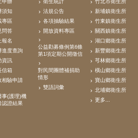
上申辦
衛生統計
竹北市衛生所
辦須知
法規公告
新埔鎮衛生所
載專區
各項抽驗結果
竹東鎮衛生所
見問答
開放資料專區
關西鎮衛生所
上報名
湖口鄉衛生所
公益勸募條例第6條
辦進度查詢
新豐鄉衛生所
第1項定期公開徵信
助資訊
芎林鄉衛生所
對民間團體補捐助
長信箱
橫山鄉衛生所
情形
政相驗申請
寶山鄉衛生所
雙語詞彙
北埔鄉衛生所
事(護理)機
更多...
考認證結果